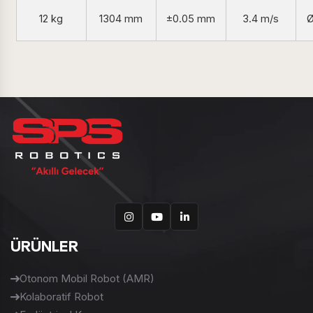
12 kg
1304 mm
±0.05 mm
3.4 m/s
Ø
ÜRÜNLER
Otonom Mobil Robot (AMR)
Kolaboratif Robot